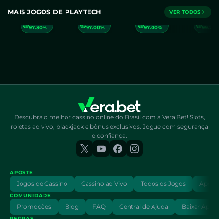
MAIS JOGOS DE PLAYTECH
VER TODOS
Por que jogar Roleta Brasileira na Vera Bet
RTP
RTP
RTP
RTP
Na
Vera Bet
97.30%
, você joga com total segurança, suporte
97.00%
97.00%
99.29
JOGAR
JOGAR
JOGAR
JOGAR
rápido e depósitos via Pix. A plataforma é licenciada,
reúne dezenas de outros títulos da Playtech e
promove o jogo responsável. Aposte com consciência!
RTP
Margem da casa
97.30%
2.70%
Descubra o melhor cassino online do Brasil com a Vera Bet! Slots,
roletas ao vivo, blackjack e bônus exclusivos. Jogue com segurança
e confiança.
APOSTE
Jogos de Cassino
Cassino ao Vivo
Todos os Jogos
Aposta
COMUNIDADE
Promoções
Blog
FAQ
Central de Ajuda
Baixar App
REGRAS