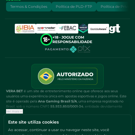
Termos & Condições
Política de PLD-FTP
Política de Privaci
+18 · JOGUE COM
RESPONSABILIDADE
PAGAMENTO
:
VERA BET
é um site de entretenimento online que oferece aos seus
usuários uma experiência única em apostas esportivas e jogos online. Este
site é operado pela
Ana Gaming Brasil S/A
, uma empresa registrada no
Brasil, sob o número CNPJ
55.933.850/0001-34
, entidade devidamente
Ver mais
autorizada a operar a modalidade lotérica de apostas de quota fixa no Brasil,
em temática desportiva e jogos online, conjuntamente, pela Secretaria de
Este site utiliza cookies
Prêmios e Apostas do Ministério da Fazenda, conforme Portaria SPA/MF
n.º 322/2025, publicada em 17 de fevereiro de 2025 no Diário Oficial da
CENTRAL DE JOGO RESPONSÁVEL
DENÚNCIAS
PRIVACIDADE
OUVIDORIA
Ao acessar, continuar a usar ou navegar neste site, você
República Federativa do Brasil.