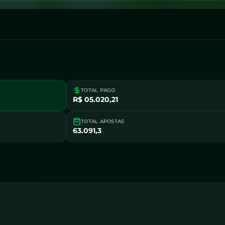
a Bet
, desenvolvido pelo provedor
Amusnet
. Com uma taxa de 
ade!
TOTAL PAGO
a aposta e iniciar a rodada. O jogo é intuitivo e indicado tanto p
R$ 05.020,21
TOTAL APOSTAS
63.091,3
tecnologia RNG (Random Number Generator) certificada, garant
ntre risco e retorno.
o e depósitos via Pix. A plataforma é licenciada, reúne dezenas 