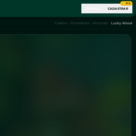
PIX
ENTRAR
CADASTRAR
Cassino
Provedores
Amusnet
Lucky Wood