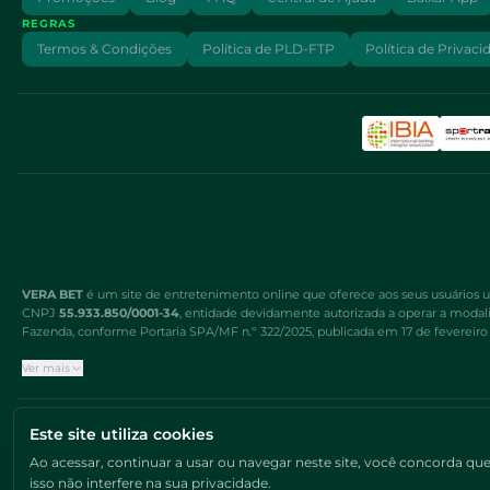
REGRAS
Termos & Condições
Política de PLD-FTP
Política de Privaci
VERA BET
é um site de entretenimento online que oferece aos seus usuários um
CNPJ
55.933.850/0001-34
, entidade devidamente autorizada a operar a modalid
Fazenda, conforme Portaria SPA/MF n.º 322/2025, publicada em 17 de fevereiro d
Ver mais
Ao acessar, continuar a usar ou navegar neste site, você concorda que podemos
interfere na sua privacidade.
O uso desta plataforma é proibido para
beneficiários de Bolsa Família e Ben
Este site utiliza cookies
Ao acessar, continuar a usar ou navegar neste site, você concorda q
isso não interfere na sua privacidade.