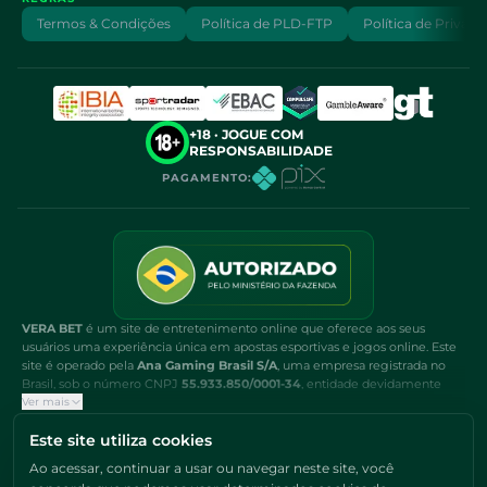
Termos & Condições
Política de PLD-FTP
Política de Privaci
+18 · JOGUE COM
RESPONSABILIDADE
PAGAMENTO
:
VERA BET
é um site de entretenimento online que oferece aos seus
usuários uma experiência única em apostas esportivas e jogos online. Este
site é operado pela
Ana Gaming Brasil S/A
, uma empresa registrada no
Brasil, sob o número CNPJ
55.933.850/0001-34
, entidade devidamente
Ver mais
autorizada a operar a modalidade lotérica de apostas de quota fixa no Brasil,
em temática desportiva e jogos online, conjuntamente, pela Secretaria de
Este site utiliza cookies
Prêmios e Apostas do Ministério da Fazenda, conforme Portaria SPA/MF
n.º 322/2025, publicada em 17 de fevereiro de 2025 no Diário Oficial da
CENTRAL DE JOGO RESPONSÁVEL
DENÚNCIAS
PRIVACIDADE
OUVIDORIA
Ao acessar, continuar a usar ou navegar neste site, você
República Federativa do Brasil.