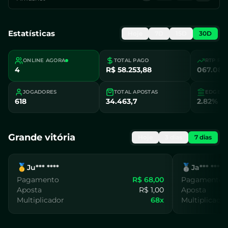
Extra Crown
é um jogo de cassino online disponível
Estatísticas
na
Vera Bet
, desenvolvido pelo provedor
Hoje
7D
Amusnet
15D
.
30D
Com uma taxa de retorno ao jogador (RTP) média de
até
97%
, você pode jogar agora mesmo e se divertir.
ONLINE AGORA
TOTAL PAGO
RTP RE
Jogue com responsabilidade!
4
R$ 58.253,88
067.08
Como jogar Extra Crown na Vera Bet
JOGADORES
TOTAL APOSTAS
EDGE D
618
Para começar a jogar
Extra Crown
34.463,7
, basta ajustar o
2.82%
valor da aposta e iniciar a rodada. O jogo é intuitivo e
indicado tanto para iniciantes quanto para jogadores
experientes da Amusnet.
Grande vitória
Hoje
3 dias
7 dias
Sobre o Extra Crown
🥇
🥈
Ju*** ****
Ja*** ****
O
Extra Crown
é desenvolvido pela
Amusnet
e opera
com tecnologia RNG (Random Number Generator)
Pagamento
R$ 68,00
Pagamento
Aposta
R$ 1,00
Aposta
certificada, garantindo resultados aleatórios e
Multiplicador
68
x
Multiplicado
independentes em cada rodada. Com RTP médio de
97%
, oferece uma boa relação entre risco e retorno.