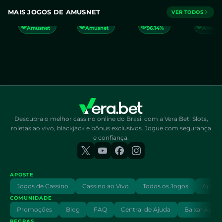
Por que jogar Extra Crown na Vera Bet
MAIS JOGOS DE AMUSNET
VER TODOS
Na
Vera Bet
, você joga com total segurança, suporte
Provedor
Provedor
RTP
Provedor
rápido e depósitos via Pix. A plataforma é licenciada,
Amusnet
Amusnet
96.14%
Amusne
JOGAR
JOGAR
JOGAR
JOGAR
reúne dezenas de outros títulos da Amusnet e
promove o jogo responsável. Aposte com consciência!
Descubra o melhor cassino online do Brasil com a Vera Bet! Slots,
roletas ao vivo, blackjack e bônus exclusivos. Jogue com segurança
e confiança.
APOSTE
Jogos de Cassino
Cassino ao Vivo
Todos os Jogos
Aposta
COMUNIDADE
Promoções
Blog
FAQ
Central de Ajuda
Baixar App
REGRAS