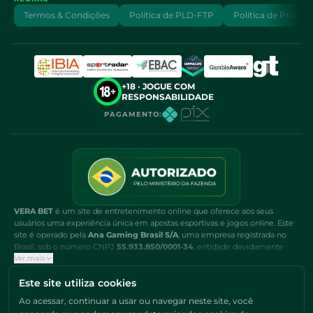
Termos & Condições
Política de PLD-FTP
Política de Privaci
+18 · JOGUE COM
RESPONSABILIDADE
PAGAMENTO
:
VERA BET
é um site de entretenimento online que oferece aos seus
usuários uma experiência única em apostas esportivas e jogos online. Este
site é operado pela
Ana Gaming Brasil S/A
, uma empresa registrada no
Brasil, sob o número CNPJ
55.933.850/0001-34
, entidade devidamente
Ver mais
autorizada a operar a modalidade lotérica de apostas de quota fixa no Brasil,
em temática desportiva e jogos online, conjuntamente, pela Secretaria de
Este site utiliza cookies
Prêmios e Apostas do Ministério da Fazenda, conforme Portaria SPA/MF
n.º 322/2025, publicada em 17 de fevereiro de 2025 no Diário Oficial da
CENTRAL DE JOGO RESPONSÁVEL
DENÚNCIAS
PRIVACIDADE
OUVIDORIA
Ao acessar, continuar a usar ou navegar neste site, você
República Federativa do Brasil.