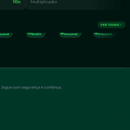
110
x
Multiplicador
VER TODOS
vedor
RTP
Provedor
Provedor
usnet
96.62%
Amusnet
Amusnet
AR
JOGAR
JOGAR
JOGAR
os. Jogue com segurança e confiança.