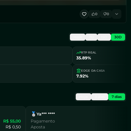
0
0
 de retorno ao jogador (RTP) média de até
97%
, você pode
Hoje
7D
15D
30D
RTP REAL
nto para iniciantes quanto para jogadores experientes da
35.89%
EDGE DA CASA
7.92%
antindo resultados aleatórios e independentes em cada
Hoje
3 dias
7 dias
de outros títulos da Amusnet e promove o jogo responsável.
🥈
Ya*** ****
R$ 55,00
Pagamento
R$ 0,50
Aposta