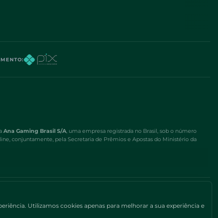
AMENTO
:
la
Ana Gaming Brasil S/A
, uma empresa registrada no Brasil, sob o número
line, conjuntamente, pela Secretaria de Prêmios e Apostas do Ministério da
so site. Utilizamos cookies apenas para melhorar a sua experiência e isso não
riência. Utilizamos cookies apenas para melhorar a sua experiência e