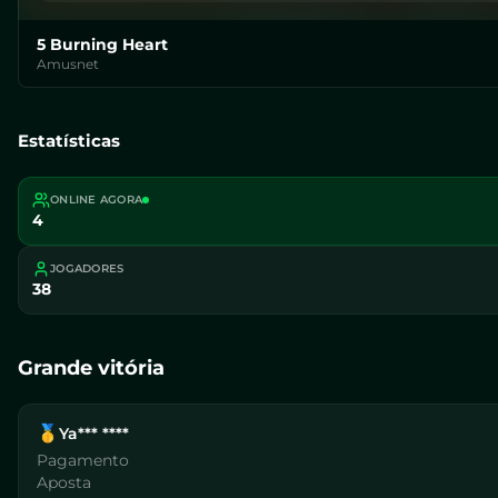
5 Burning Heart
Amusnet
5 Burning Heart
é um jogo de cassino online disponível n
Estatísticas
jogar agora mesmo e se divertir. Jogue com responsabilid
Como jogar 5 Burning Heart na Vera Bet
ONLINE AGORA
Para começar a jogar
5 Burning Heart
, basta ajustar o val
4
Amusnet.
JOGADORES
Sobre o 5 Burning Heart
38
O
5 Burning Heart
é desenvolvido pela
Amusnet
e opera c
rodada. Com RTP médio de
97%
, oferece uma boa relação e
Grande vitória
Por que jogar 5 Burning Heart na Vera Bet
Na
Vera Bet
, você joga com total segurança, suporte rápid
🥇
Ya*** ****
Aposte com consciência!
Pagamento
Aposta