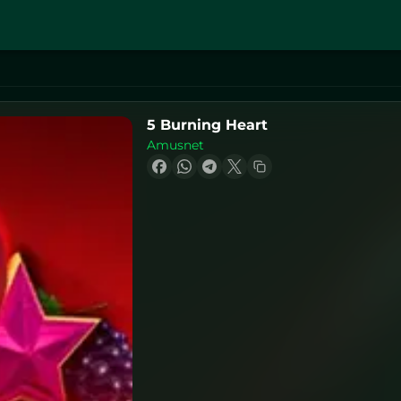
5 Burning Heart
Amusnet