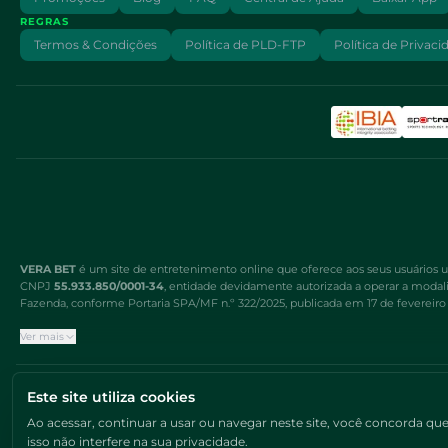
REGRAS
Termos & Condições
Política de PLD-FTP
Política de Privaci
VERA BET
é um site de entretenimento online que oferece aos seus usuários um
CNPJ
55.933.850/0001-34
, entidade devidamente autorizada a operar a modalid
Fazenda, conforme Portaria SPA/MF n.º 322/2025, publicada em 17 de fevereiro d
Ver mais
Ao acessar, continuar a usar ou navegar neste site, você concorda que podemos
interfere na sua privacidade.
O uso desta plataforma é proibido para
beneficiários de Bolsa Família e Ben
Este site utiliza cookies
Ao acessar, continuar a usar ou navegar neste site, você concorda q
isso não interfere na sua privacidade.