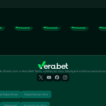
Provedor
Provedor
Provedor
Pro
t
Amusnet
Amusnet
Amusnet
Am
JOGAR
JOGAR
JOGAR
JOG
 Brasil com a Vera Bet! Slots, roletas ao vivo, blackjack e bônus exclusiv
s Esportivas
Esportes ao Vivo
Telegram
Suporte ao Vivo