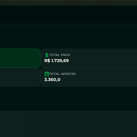
a
Vera Bet
, desenvolvido pelo provedor
Amusnet
. Com uma taxa
ade!
TOTAL PAGO
or da aposta e iniciar a rodada. O jogo é intuitivo e indicado ta
R$ 1.729,69
TOTAL APOSTAS
3.360,0
om tecnologia RNG (Random Number Generator) certificada, gar
ntre risco e retorno.
o e depósitos via Pix. A plataforma é licenciada, reúne dezenas 