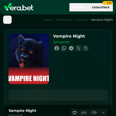
PIX
ENTRAR
CADASTRAR
Cassino
Provedores
Amusnet
Vampire Night
Vampire Night
Amusnet
Vampire Night
0
0
Amusnet