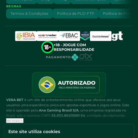
REGRAS
Termos & Condições
Política de PLD-FTP
Política de Privaci
+18 · JOGUE COM
RESPONSABILIDADE
PAGAMENTO
:
VERA BET
é um site de entretenimento online que oferece aos seus
usuários uma experiência única em apostas esportivas e jogos online. Este
site é operado pela
Ana Gaming Brasil S/A
, uma empresa registrada no
Brasil, sob o número CNPJ
55.933.850/0001-34
, entidade devidamente
Ver mais
autorizada a operar a modalidade lotérica de apostas de quota fixa no Brasil,
em temática desportiva e jogos online, conjuntamente, pela Secretaria de
Este site utiliza cookies
Prêmios e Apostas do Ministério da Fazenda, conforme Portaria SPA/MF
n.º 322/2025, publicada em 17 de fevereiro de 2025 no Diário Oficial da
CENTRAL DE JOGO RESPONSÁVEL
DENÚNCIAS
PRIVACIDADE
OUVIDORIA