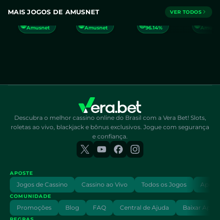
Por que jogar Orient Story na Vera Bet
MAIS JOGOS DE AMUSNET
VER TODOS
Na
Vera Bet
, você joga com total segurança, suporte
Provedor
Provedor
RTP
Provedor
rápido e depósitos via Pix. A plataforma é licenciada,
Amusnet
Amusnet
96.14%
Amusne
JOGAR
JOGAR
JOGAR
JOGAR
reúne dezenas de outros títulos da Amusnet e
promove o jogo responsável. Aposte com consciência!
Descubra o melhor cassino online do Brasil com a Vera Bet! Slots,
roletas ao vivo, blackjack e bônus exclusivos. Jogue com segurança
e confiança.
APOSTE
Jogos de Cassino
Cassino ao Vivo
Todos os Jogos
Aposta
COMUNIDADE
Promoções
Blog
FAQ
Central de Ajuda
Baixar App
REGRAS