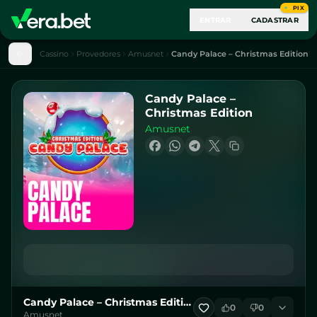
PIX
ENTRAR
CADASTRAR
Cassino
Provedores
Amusnet
Candy Palace – Christmas Edition
Candy Palace –
Christmas Edition
Amusnet
Candy Palace – Christmas Edition
0
0
Amusnet