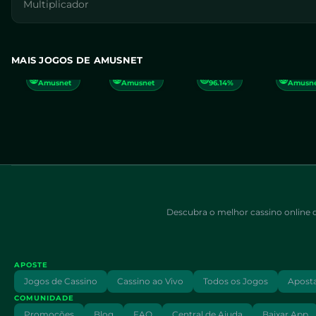
Multiplicador
MAIS JOGOS DE AMUSNET
Provedor
Provedor
RTP
Provedor
Amusnet
Amusnet
96.14%
Amusne
JOGAR
JOGAR
JOGAR
JOGAR
Descubra o melhor cassino online do
APOSTE
Jogos de Cassino
Cassino ao Vivo
Todos os Jogos
Aposta
COMUNIDADE
Promoções
Blog
FAQ
Central de Ajuda
Baixar App