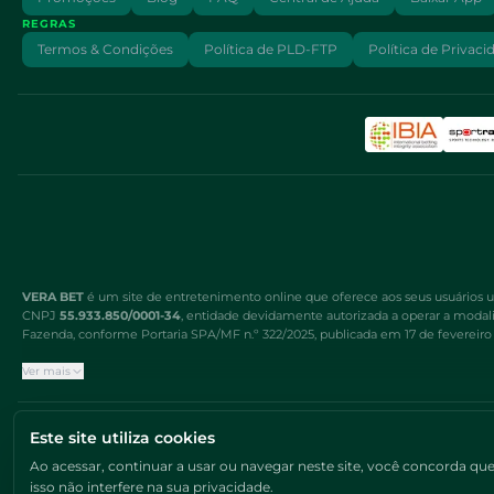
REGRAS
Termos & Condições
Política de PLD-FTP
Política de Privaci
VERA BET
é um site de entretenimento online que oferece aos seus usuários um
CNPJ
55.933.850/0001-34
, entidade devidamente autorizada a operar a modalid
Fazenda, conforme Portaria SPA/MF n.º 322/2025, publicada em 17 de fevereiro d
Ver mais
Ao acessar, continuar a usar ou navegar neste site, você concorda que podemos
interfere na sua privacidade.
O uso desta plataforma é proibido para
beneficiários de Bolsa Família e Ben
Este site utiliza cookies
Ao acessar, continuar a usar ou navegar neste site, você concorda q
isso não interfere na sua privacidade.