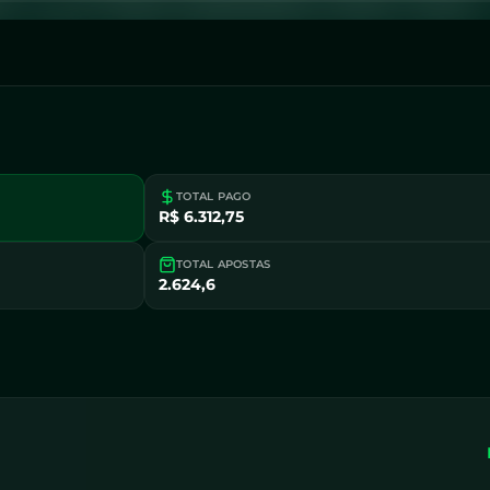
era Bet
, desenvolvido pelo provedor
Amusnet
. Com uma taxa d
ade!
TOTAL PAGO
r da aposta e iniciar a rodada. O jogo é intuitivo e indicado tant
R$ 6.312,75
TOTAL APOSTAS
2.624,6
m tecnologia RNG (Random Number Generator) certificada, gara
ntre risco e retorno.
o e depósitos via Pix. A plataforma é licenciada, reúne dezenas 