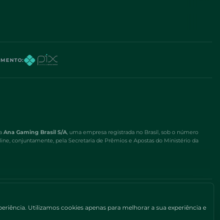
AMENTO
:
la
Ana Gaming Brasil S/A
, uma empresa registrada no Brasil, sob o número
line, conjuntamente, pela Secretaria de Prêmios e Apostas do Ministério da
so site. Utilizamos cookies apenas para melhorar a sua experiência e isso não
riência. Utilizamos cookies apenas para melhorar a sua experiência e