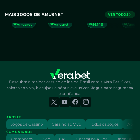
Por que jogar 20 Glossy Hot na Vera Bet
Na
Vera Bet
, você joga com total segurança, suporte
MAIS JOGOS DE AMUSNET
VER TODOS
rápido e depósitos via Pix. A plataforma é licenciada,
Provedor
Provedor
RTP
Provedor
reúne dezenas de outros títulos da Amusnet e
Amusnet
Amusnet
96.14%
Amusne
JOGAR
JOGAR
JOGAR
JOGAR
promove o jogo responsável. Aposte com consciência!
Descubra o melhor cassino online do Brasil com a Vera Bet! Slots,
roletas ao vivo, blackjack e bônus exclusivos. Jogue com segurança
e confiança.
APOSTE
Jogos de Cassino
Cassino ao Vivo
Todos os Jogos
Aposta
COMUNIDADE
Promoções
Blog
FAQ
Central de Ajuda
Baixar App