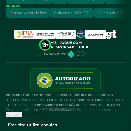
REGRAS
Termos & Condições
Política de PLD-FTP
Política de Privaci
+18 · JOGUE COM
RESPONSABILIDADE
PAGAMENTO
:
VERA BET
é um site de entretenimento online que oferece aos seus
usuários uma experiência única em apostas esportivas e jogos online. Este
site é operado pela
Ana Gaming Brasil S/A
, uma empresa registrada no
Brasil, sob o número CNPJ
55.933.850/0001-34
, entidade devidamente
Ver mais
autorizada a operar a modalidade lotérica de apostas de quota fixa no Brasil,
em temática desportiva e jogos online, conjuntamente, pela Secretaria de
Este site utiliza cookies
Prêmios e Apostas do Ministério da Fazenda, conforme Portaria SPA/MF
n.º 322/2025, publicada em 17 de fevereiro de 2025 no Diário Oficial da
CENTRAL DE JOGO RESPONSÁVEL
DENÚNCIAS
PRIVACIDADE
OUVIDORIA