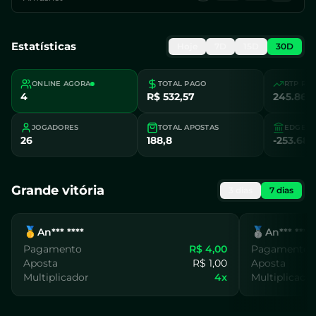
20 Glossy Hot
é um jogo de cassino online disponível
Estatísticas
na
Vera Bet
, desenvolvido pelo provedor
Hoje
7D
Amusnet
15D
.
30D
Com uma taxa de retorno ao jogador (RTP) média de
até
97%
, você pode jogar agora mesmo e se divertir.
ONLINE AGORA
TOTAL PAGO
RTP RE
Jogue com responsabilidade!
4
R$ 532,57
245.86%
Como jogar 20 Glossy Hot na Vera Bet
JOGADORES
TOTAL APOSTAS
EDGE D
26
Para começar a jogar
20 Glossy Hot
188,8
, basta ajustar o
-253.68
valor da aposta e iniciar a rodada. O jogo é intuitivo e
indicado tanto para iniciantes quanto para jogadores
experientes da Amusnet.
Grande vitória
3 dias
7 dias
Sobre o 20 Glossy Hot
🥇
🥈
An*** ****
An*** ****
O
20 Glossy Hot
é desenvolvido pela
Amusnet
e opera
com tecnologia RNG (Random Number Generator)
Pagamento
R$ 4,00
Pagamento
Aposta
R$ 1,00
Aposta
certificada, garantindo resultados aleatórios e
Multiplicador
4
x
Multiplicado
independentes em cada rodada. Com RTP médio de
97%
, oferece uma boa relação entre risco e retorno.