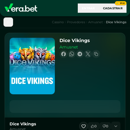
PIX
ENTRAR
CADASTRAR
Cassino
Provedores
Amusnet
Dice Vikings
Dice Vikings
Amusnet
Dice Vikings
0
0
Amusnet