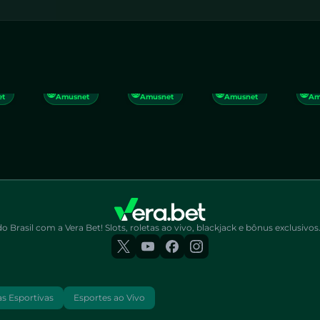
Provedor
Provedor
Provedor
Pro
t
Amusnet
Amusnet
Amusnet
Am
JOGAR
JOGAR
JOGAR
JOG
 Brasil com a Vera Bet! Slots, roletas ao vivo, blackjack e bônus exclusiv
s Esportivas
Esportes ao Vivo