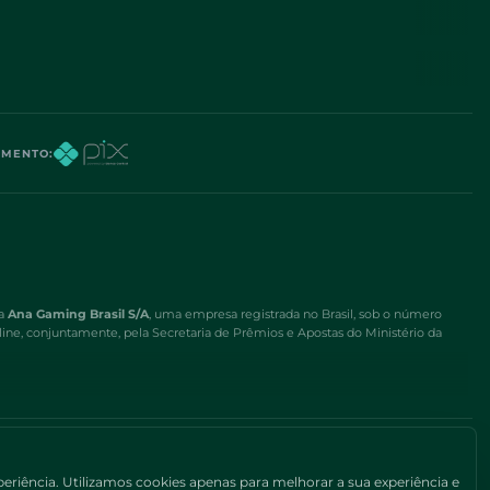
AMENTO
:
la
Ana Gaming Brasil S/A
, uma empresa registrada no Brasil, sob o número
line, conjuntamente, pela Secretaria de Prêmios e Apostas do Ministério da
so site. Utilizamos cookies apenas para melhorar a sua experiência e isso não
riência. Utilizamos cookies apenas para melhorar a sua experiência e