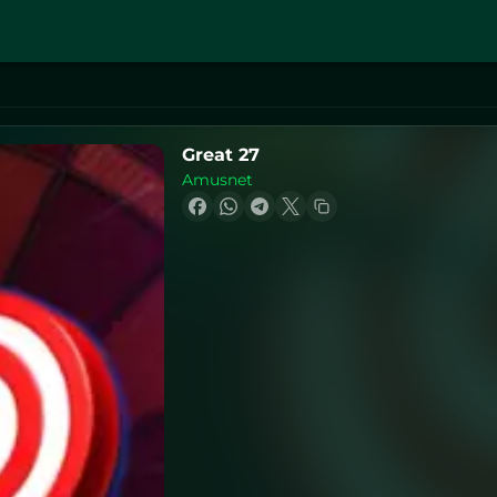
Great 27
Amusnet