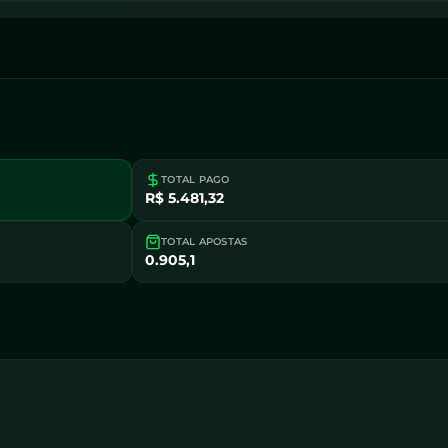
et
, desenvolvido pelo provedor
Amusnet
. Com uma taxa de reto
TOTAL PAGO
osta e iniciar a rodada. O jogo é intuitivo e indicado tanto para
R$ 5.481,32
TOTAL APOSTAS
ologia RNG (Random Number Generator) certificada, garantindo 
0.905,1
co e retorno.
o e depósitos via Pix. A plataforma é licenciada, reúne dezenas 