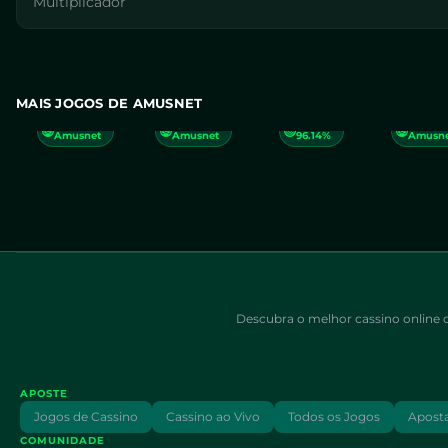
Multiplicador
MAIS JOGOS DE AMUSNET
Provedor
Provedor
RTP
Provedor
Amusnet
Amusnet
96.14%
Amusne
JOGAR
JOGAR
JOGAR
JOGAR
Descubra o melhor cassino online do
APOSTE
Jogos de Cassino
Cassino ao Vivo
Todos os Jogos
Aposta
COMUNIDADE