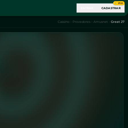
PIX
ENTRAR
CADASTRAR
Cassino
Provedores
Amusnet
Great 27