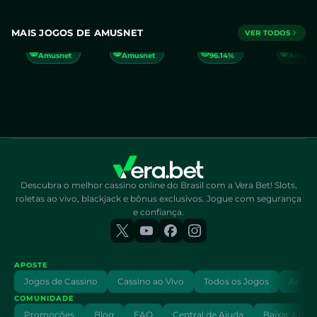
Por que jogar Fruits & Gold Dice na Vera Bet
MAIS JOGOS DE AMUSNET
VER TODOS
Na
Vera Bet
, você joga com total segurança, suporte
Provedor
Provedor
RTP
Provedor
rápido e depósitos via Pix. A plataforma é licenciada,
Amusnet
Amusnet
96.14%
Amusne
JOGAR
JOGAR
JOGAR
JOGAR
reúne dezenas de outros títulos da Amusnet e
promove o jogo responsável. Aposte com consciência!
Descubra o melhor cassino online do Brasil com a Vera Bet! Slots,
roletas ao vivo, blackjack e bônus exclusivos. Jogue com segurança
e confiança.
APOSTE
Jogos de Cassino
Cassino ao Vivo
Todos os Jogos
Aposta
COMUNIDADE
Promoções
Blog
FAQ
Central de Ajuda
Baixar App