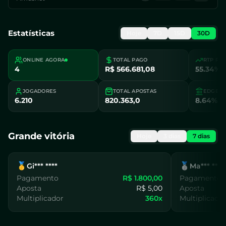
Caramelo Sortudo
é um jogo de cassino online
Estatísticas
disponível na
Vera Bet
, desenvolvido pelo provedor
Hoje
7D
15D
30D
Amusnet
. Com uma taxa de retorno ao jogador (RTP)
média de até
97%
, você pode jogar agora mesmo e se
ONLINE AGORA
TOTAL PAGO
RTP RE
divertir. Jogue com responsabilidade!
4
R$ 566.681,08
55.34%
Como jogar Caramelo Sortudo na Vera Bet
JOGADORES
TOTAL APOSTAS
EDGE D
6.210
Para começar a jogar
Caramelo Sortudo
820.363,0
, basta
8.64%
ajustar o valor da aposta e iniciar a rodada. O jogo é
intuitivo e indicado tanto para iniciantes quanto para
jogadores experientes da Amusnet.
Grande vitória
Hoje
3 dias
7 dias
Sobre o Caramelo Sortudo
🥇
🥈
Gi*** ****
Ma*** ****
O
Caramelo Sortudo
é desenvolvido pela
Amusnet
e
opera com tecnologia RNG (Random Number
Pagamento
R$ 1.800,00
Pagamento
Aposta
R$ 5,00
Aposta
Generator) certificada, garantindo resultados
Multiplicador
360
x
Multiplicado
aleatórios e independentes em cada rodada. Com RTP
médio de
97%
, oferece uma boa relação entre risco e
retorno.