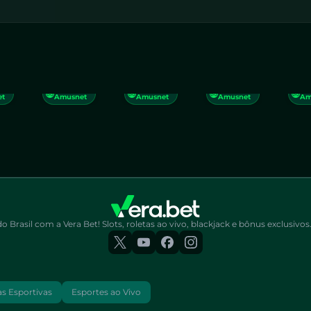
Provedor
Provedor
Provedor
Pro
t
Amusnet
Amusnet
Amusnet
Am
JOGAR
JOGAR
JOGAR
JOG
 Brasil com a Vera Bet! Slots, roletas ao vivo, blackjack e bônus exclusiv
s Esportivas
Esportes ao Vivo