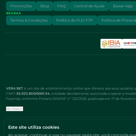
Promoções
Blog
FAQ
Central de Ajuda
Baixar App
REGRAS
Termos & Condições
Política de PLD-FTP
Política de Privaci
VERA BET
é um site de entretenimento online que oferece aos seus usuários um
CNPJ
55.933.850/0001-34
, entidade devidamente autorizada a operar a modalid
Fazenda, conforme Portaria SPA/MF n.º 322/2025, publicada em 17 de fevereiro d
Ver mais
Ao acessar, continuar a usar ou navegar neste site, você concorda que podemos
interfere na sua privacidade.
O uso desta plataforma é proibido para
beneficiários de Bolsa Família e Ben
Este site utiliza cookies
Ao acessar, continuar a usar ou navegar neste site, você concorda q