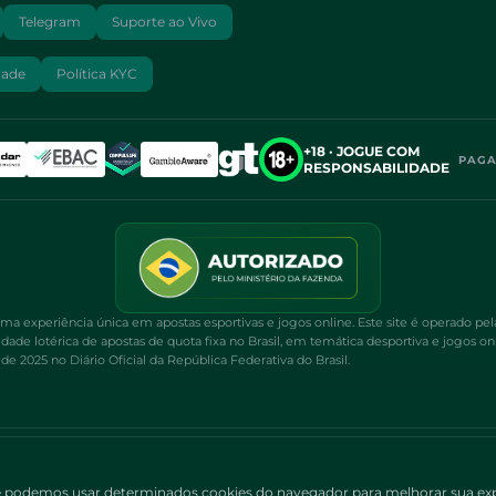
Telegram
Suporte ao Vivo
dade
Política KYC
+18 · JOGUE COM
PAG
RESPONSABILIDADE
a experiência única em apostas esportivas e jogos online. Este site é operado pe
ade lotérica de apostas de quota fixa no Brasil, em temática desportiva e jogos on
e 2025 no Diário Oficial da República Federativa do Brasil.
 usar determinados cookies do navegador para melhorar sua experiência ao usar nos
efício de Prestação Continuada (BPC).
CENTRAL DE JOGO RESPONSÁVEL
DENÚNCIAS
PRIVACIDADE
OUVIDORIA
ue podemos usar determinados cookies do navegador para melhorar sua expe