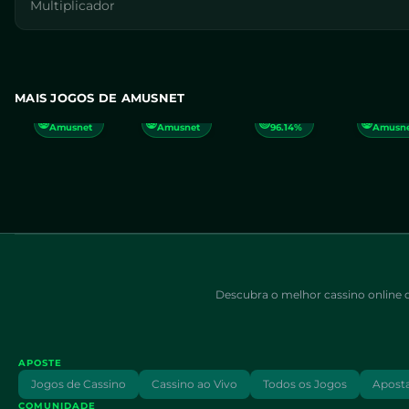
Multiplicador
MAIS JOGOS DE AMUSNET
Provedor
Provedor
RTP
Provedor
Amusnet
Amusnet
96.14%
Amusne
JOGAR
JOGAR
JOGAR
JOGAR
Descubra o melhor cassino online do
APOSTE
Jogos de Cassino
Cassino ao Vivo
Todos os Jogos
Aposta
COMUNIDADE