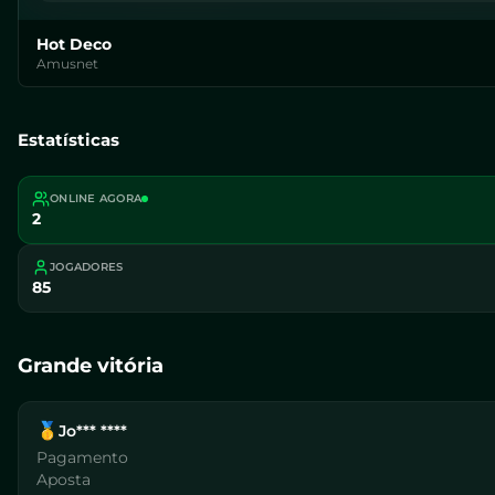
Hot Deco
Amusnet
Hot Deco
é um jogo de cassino online disponível na
Vera B
Estatísticas
agora mesmo e se divertir. Jogue com responsabilidade!
Como jogar Hot Deco na Vera Bet
ONLINE AGORA
Para começar a jogar
Hot Deco
, basta ajustar o valor da a
2
Sobre o Hot Deco
JOGADORES
85
O
Hot Deco
é desenvolvido pela
Amusnet
e opera com tec
Com RTP médio de
97%
, oferece uma boa relação entre ris
Por que jogar Hot Deco na Vera Bet
Grande vitória
Na
Vera Bet
, você joga com total segurança, suporte rápid
Aposte com consciência!
🥇
Jo*** ****
Pagamento
Aposta