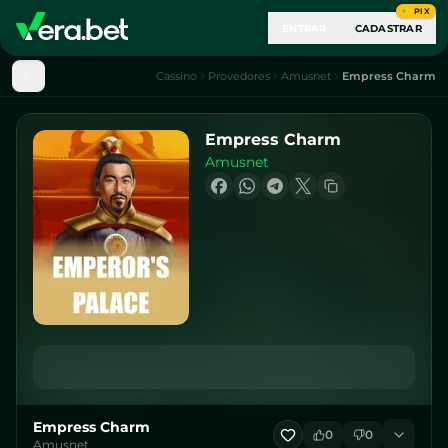
PIX
ENTRAR
CADASTRAR
Cassino
Provedores
Amusnet
Empress Charm
Empress Charm
Amusnet
Empress Charm
0
0
Amusnet