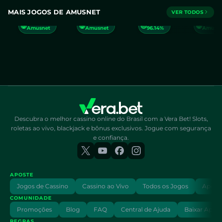
MAIS JOGOS DE AMUSNET
VER TODOS
Por que jogar Circus Brilliant na Vera Bet
Provedor
Provedor
RTP
Provedor
Na
Amusnet
Vera Bet
, você joga com total segurança, suporte
Amusnet
96.14%
Amusne
JOGAR
JOGAR
JOGAR
JOGAR
rápido e depósitos via Pix. A plataforma é licenciada,
reúne dezenas de outros títulos da Amusnet e
promove o jogo responsável. Aposte com consciência!
Descubra o melhor cassino online do Brasil com a Vera Bet! Slots,
roletas ao vivo, blackjack e bônus exclusivos. Jogue com segurança
e confiança.
APOSTE
Jogos de Cassino
Cassino ao Vivo
Todos os Jogos
Aposta
COMUNIDADE
Promoções
Blog
FAQ
Central de Ajuda
Baixar App
REGRAS