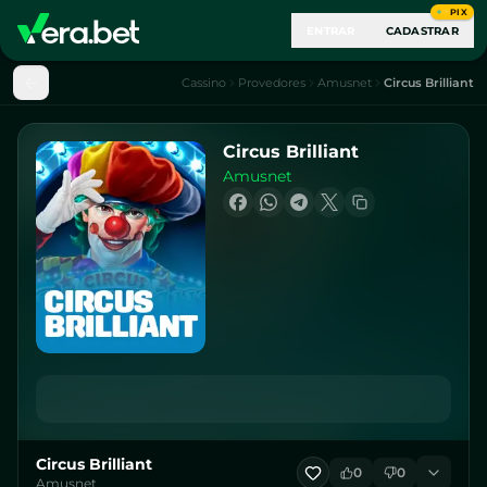
PIX
ENTRAR
CADASTRAR
Cassino
Provedores
Amusnet
Circus Brilliant
Circus Brilliant
Amusnet
Circus Brilliant
0
0
Amusnet