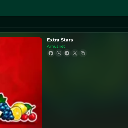
Extra Stars
Amusnet