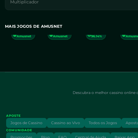
Multiplicador
MAIS JOGOS DE AMUSNET
Provedor
Provedor
RTP
Provedor
Amusnet
Amusnet
96.14%
Amusne
JOGAR
JOGAR
JOGAR
JOGAR
Descubra o melhor cassino online do
APOSTE
Jogos de Cassino
Cassino ao Vivo
Todos os Jogos
Aposta
COMUNIDADE
Promoções
Blog
FAQ
Central de Ajuda
Baixar App