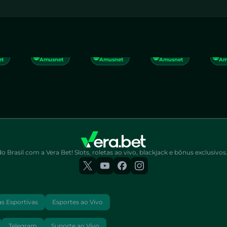
Provedor
Provedor
Provedor
Pro
t
Amusnet
Amusnet
Amusnet
Am
JOGAR
JOGAR
JOGAR
JOG
 Brasil com a Vera Bet! Slots, roletas ao vivo, blackjack e bônus exclusiv
s Esportivas
Esportes ao Vivo
Telegram
Suporte ao Vivo