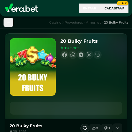
PIX
ENTRAR
CADASTRAR
Cassino
Provedores
Amusnet
20 Bulky Fruits
20 Bulky Fruits
Amusnet
20 Bulky Fruits
0
0
Amusnet