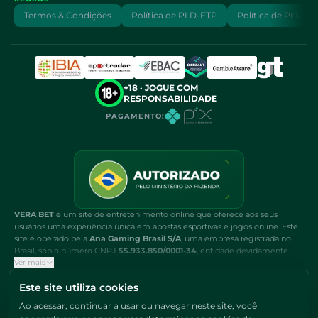
Termos & Condições
Política de PLD-FTP
Política de Privaci
+18 · JOGUE COM
RESPONSABILIDADE
PAGAMENTO
:
VERA BET
é um site de entretenimento online que oferece aos seus
usuários uma experiência única em apostas esportivas e jogos online. Este
site é operado pela
Ana Gaming Brasil S/A
, uma empresa registrada no
Brasil, sob o número CNPJ
55.933.850/0001-34
, entidade devidamente
Ver mais
autorizada a operar a modalidade lotérica de apostas de quota fixa no Brasil,
em temática desportiva e jogos online, conjuntamente, pela Secretaria de
Este site utiliza cookies
Prêmios e Apostas do Ministério da Fazenda, conforme Portaria SPA/MF
n.º 322/2025, publicada em 17 de fevereiro de 2025 no Diário Oficial da
CENTRAL DE JOGO RESPONSÁVEL
DENÚNCIAS
PRIVACIDADE
OUVIDORIA
Ao acessar, continuar a usar ou navegar neste site, você
República Federativa do Brasil.