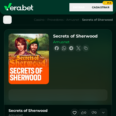
PIX
ENTRAR
CADASTRAR
Cassino
Provedores
Amusnet
Secrets of Sherwood
Secrets of Sherwood
Amusnet
Secrets of Sherwood
0
0
Amusnet