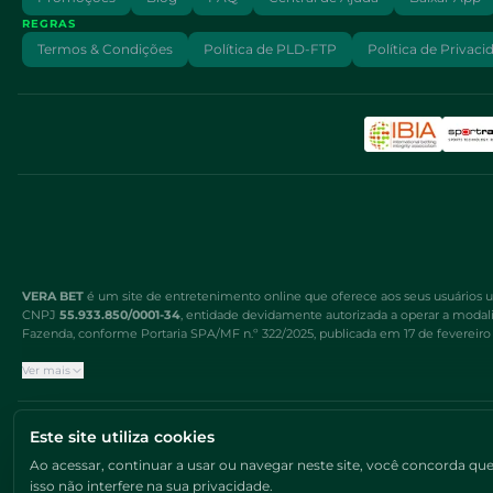
REGRAS
Termos & Condições
Política de PLD-FTP
Política de Privaci
VERA BET
é um site de entretenimento online que oferece aos seus usuários um
CNPJ
55.933.850/0001-34
, entidade devidamente autorizada a operar a modalid
Fazenda, conforme Portaria SPA/MF n.º 322/2025, publicada em 17 de fevereiro d
Ver mais
Ao acessar, continuar a usar ou navegar neste site, você concorda que podemos
interfere na sua privacidade.
O uso desta plataforma é proibido para
beneficiários de Bolsa Família e Ben
Este site utiliza cookies
Ao acessar, continuar a usar ou navegar neste site, você concorda q
isso não interfere na sua privacidade.