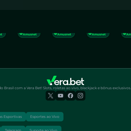
3.75%
Provedor
Provedor
Provedor
Pro
t
Amusnet
Amusnet
Amusnet
Am
JOGAR
JOGAR
JOGAR
JOG
 Brasil com a Vera Bet! Slots, roletas ao vivo, blackjack e bônus exclusiv
s Esportivas
Esportes ao Vivo
Telegram
Suporte ao Vivo