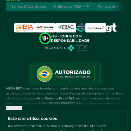
Termos & Condições
Política de PLD-FTP
Política de Privaci
+18 · JOGUE COM
RESPONSABILIDADE
PAGAMENTO
:
VERA BET
é um site de entretenimento online que oferece aos seus
usuários uma experiência única em apostas esportivas e jogos online. Este
site é operado pela
Ana Gaming Brasil S/A
, uma empresa registrada no
Brasil, sob o número CNPJ
55.933.850/0001-34
, entidade devidamente
Ver mais
autorizada a operar a modalidade lotérica de apostas de quota fixa no Brasil,
em temática desportiva e jogos online, conjuntamente, pela Secretaria de
Este site utiliza cookies
Prêmios e Apostas do Ministério da Fazenda, conforme Portaria SPA/MF
n.º 322/2025, publicada em 17 de fevereiro de 2025 no Diário Oficial da
CENTRAL DE JOGO RESPONSÁVEL
DENÚNCIAS
PRIVACIDADE
OUVIDORIA
Ao acessar, continuar a usar ou navegar neste site, você
República Federativa do Brasil.