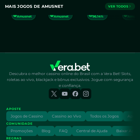
MAIS JOGOS DE AMUSNET
VER TODOS
Por que jogar Almighty Ramses II na Vera Bet
Provedor
Provedor
RTP
Provedor
Amusnet
Amusnet
96.14%
Amusne
Na
Vera Bet
, você joga com total segurança, suporte
JOGAR
JOGAR
JOGAR
JOGAR
rápido e depósitos via Pix. A plataforma é licenciada,
reúne dezenas de outros títulos da Amusnet e
promove o jogo responsável. Aposte com consciência!
Descubra o melhor cassino online do Brasil com a Vera Bet! Slots,
roletas ao vivo, blackjack e bônus exclusivos. Jogue com segurança
e confiança.
APOSTE
Jogos de Cassino
Cassino ao Vivo
Todos os Jogos
Aposta
COMUNIDADE
Promoções
Blog
FAQ
Central de Ajuda
Baixar App
REGRAS