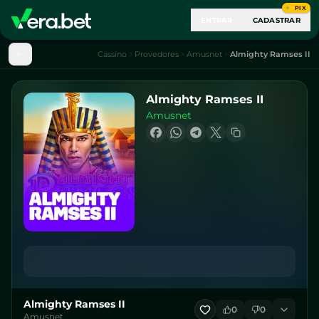
PIX
ENTRAR
CADASTRAR
Cassino
Provedores
Amusnet
Almighty Ramses II
Almighty Ramses II
Amusnet
Almighty Ramses II
0
0
Amusnet