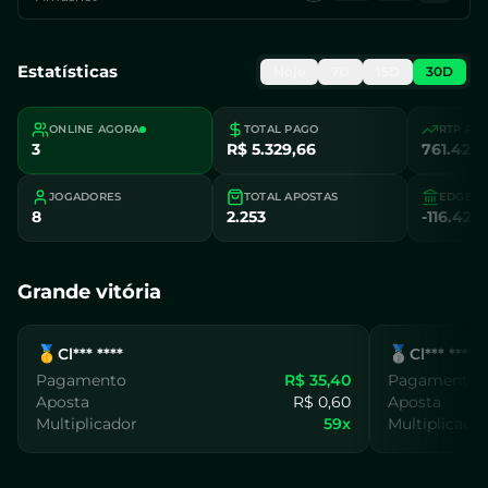
Almighty Ramses II
é um jogo de cassino online
Estatísticas
disponível na
Vera Bet
, desenvolvido pelo provedor
Hoje
7D
15D
30D
Amusnet
. Com uma taxa de retorno ao jogador (RTP)
média de até
97%
, você pode jogar agora mesmo e se
ONLINE AGORA
TOTAL PAGO
RTP RE
divertir. Jogue com responsabilidade!
3
R$ 5.329,66
761.42%
Como jogar Almighty Ramses II na Vera Bet
JOGADORES
TOTAL APOSTAS
EDGE D
8
Para começar a jogar
Almighty Ramses II
2.253
, basta
-116.42%
ajustar o valor da aposta e iniciar a rodada. O jogo é
intuitivo e indicado tanto para iniciantes quanto para
jogadores experientes da Amusnet.
Grande vitória
Sobre o Almighty Ramses II
🥇
🥈
Cl*** ****
Cl*** ****
O
Almighty Ramses II
é desenvolvido pela
Amusnet
e
Pagamento
R$ 35,40
Pagamento
opera com tecnologia RNG (Random Number
Aposta
R$ 0,60
Aposta
Generator) certificada, garantindo resultados
Multiplicador
59
x
Multiplicado
aleatórios e independentes em cada rodada. Com RTP
médio de
97%
, oferece uma boa relação entre risco e
retorno.