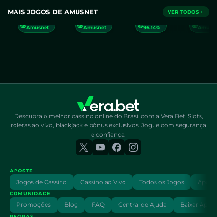
Por que jogar Supreme Hot na Vera Bet
MAIS JOGOS DE AMUSNET
VER TODOS
Na
Vera Bet
, você joga com total segurança, suporte
Provedor
Provedor
RTP
Provedor
rápido e depósitos via Pix. A plataforma é licenciada,
Amusnet
Amusnet
96.14%
Amusne
JOGAR
JOGAR
JOGAR
JOGAR
reúne dezenas de outros títulos da Amusnet e
promove o jogo responsável. Aposte com consciência!
Descubra o melhor cassino online do Brasil com a Vera Bet! Slots,
roletas ao vivo, blackjack e bônus exclusivos. Jogue com segurança
e confiança.
APOSTE
Jogos de Cassino
Cassino ao Vivo
Todos os Jogos
Aposta
COMUNIDADE
Promoções
Blog
FAQ
Central de Ajuda
Baixar App
REGRAS