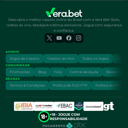
Descubra o melhor cassino online do Brasil com a Vera Bet! Slots,
roletas ao vivo, blackjack e bônus exclusivos. Jogue com segurança
e confiança.
APOSTE
Jogos de Cassino
Cassino ao Vivo
Todos os Jogos
Aposta
COMUNIDADE
Promoções
Blog
FAQ
Central de Ajuda
Baixar App
REGRAS
Termos & Condições
Política de PLD-FTP
Política de Privaci
+18 · JOGUE COM
RESPONSABILIDADE
PAGAMENTO
: