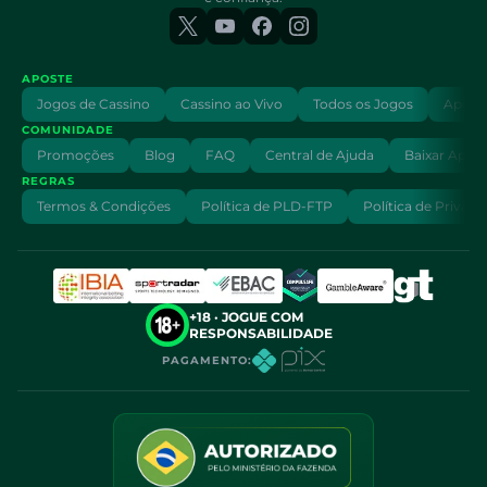
Você acompanha a partida pelo placar em tempo real e
pode fazer palpites enquanto o jogo acontece. As odds
(cotações) mudam conforme os lances — então o valor
APOSTE
potencial varia. Vale a pena experimentar com aposta
Jogos de Cassino
Cassino ao Vivo
Todos os Jogos
Aposta
pequena primeiro pra entender o ritmo.
COMUNIDADE
Posso encerrar uma aposta antes da partida acabar?
Promoções
Blog
FAQ
Central de Ajuda
Baixar App
Em algumas partidas, sim. É a função de
cash-out
: você sai
REGRAS
da aposta pelo valor que o sistema oferece naquele
Termos & Condições
Política de PLD-FTP
Política de Privaci
momento, sem precisar esperar o jogo terminar. Aparece
como um botão dentro da sua aposta quando está
disponível.
Pagamentos rápidos via Pix
Depósitos caem em segundos pelo Pix. Saques também
+18 · JOGUE COM
são via Pix, na chave registrada no seu CPF — pra sua
RESPONSABILIDADE
segurança. Suporte 24 horas por dia se precisar de ajuda.
PAGAMENTO
:
Apostar é entretenimento — vá com calma. A Vera.bet tem
ferramentas no painel para você definir limites de gasto e
tempo. +18.