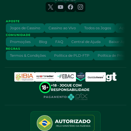
Você acompanha a partida pelo placar em tempo real e
pode fazer palpites enquanto o jogo acontece. As odds
(cotações) mudam conforme os lances — então o valor
APOSTE
potencial varia. Vale a pena experimentar com aposta
Jogos de Cassino
Cassino ao Vivo
Todos os Jogos
Aposta
pequena primeiro pra entender o ritmo.
COMUNIDADE
Posso encerrar uma aposta antes da partida acabar?
Promoções
Blog
FAQ
Central de Ajuda
Baixar App
Em algumas partidas, sim. É a função de
cash-out
: você sai
REGRAS
da aposta pelo valor que o sistema oferece naquele
Termos & Condições
Política de PLD-FTP
Política de Privaci
momento, sem precisar esperar o jogo terminar. Aparece
como um botão dentro da sua aposta quando está
disponível.
Pagamentos rápidos via Pix
Depósitos caem em segundos pelo Pix. Saques também
+18 · JOGUE COM
são via Pix, na chave registrada no seu CPF — pra sua
RESPONSABILIDADE
segurança. Suporte 24 horas por dia se precisar de ajuda.
PAGAMENTO
:
Apostar é entretenimento — vá com calma. A Vera.bet tem
ferramentas no painel para você definir limites de gasto e
tempo. +18.