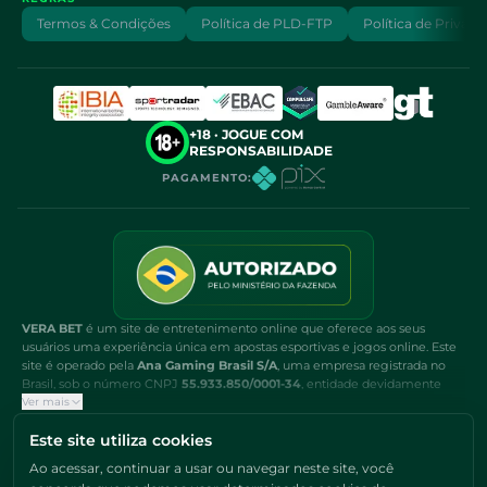
Termos & Condições
Política de PLD-FTP
Política de Privaci
+18 · JOGUE COM
RESPONSABILIDADE
PAGAMENTO
:
VERA BET
é um site de entretenimento online que oferece aos seus
usuários uma experiência única em apostas esportivas e jogos online. Este
site é operado pela
Ana Gaming Brasil S/A
, uma empresa registrada no
Brasil, sob o número CNPJ
55.933.850/0001-34
, entidade devidamente
Ver mais
autorizada a operar a modalidade lotérica de apostas de quota fixa no Brasil,
em temática desportiva e jogos online, conjuntamente, pela Secretaria de
Este site utiliza cookies
Prêmios e Apostas do Ministério da Fazenda, conforme Portaria SPA/MF
n.º 322/2025, publicada em 17 de fevereiro de 2025 no Diário Oficial da
CENTRAL DE JOGO RESPONSÁVEL
DENÚNCIAS
PRIVACIDADE
OUVIDORIA
Ao acessar, continuar a usar ou navegar neste site, você
República Federativa do Brasil.