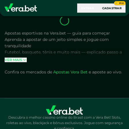
PIX
ENTRAR
CADASTRAR
Apostas esportivas na Vera.bet — guia para começar
Aprenda a apostar de um jeito simples e jogue com
tranquilidade
Futebol, basquete, tênis e muito mais — explicado passo a
passo para você dar seu primeiro palpite com confiança.
VER MAIS
Na
Vera.bet
você encontra todas as principais competições
reunidas em um só lugar: Brasileirão, Libertadores, Premier
Confira os mercados de
Apostas Vera Bet
e aposte ao vivo.
League, Champions, NBA e muitas outras. Se você nunca
apostou, não tem problema — a interface foi desenhada
para ser direta, com tudo que importa visível na tela.
Para começar, escolha a partida, marque seu palpite (quem
vence, total de gols, escanteios), defina o valor que quer
apostar e confirme. Pronto — seu bilhete está registrado. O
resultado aparece automaticamente na sua conta quando
Descubra o melhor cassino online do Brasil com a Vera Bet! Slots,
a partida termina.
roletas ao vivo, blackjack e bônus exclusivos. Jogue com segurança
Como funciona o palpite ao vivo?
e confiança.