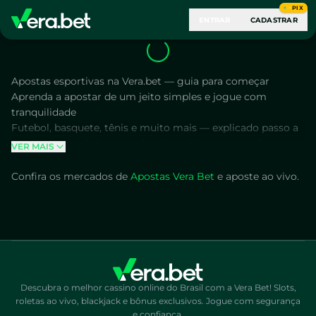
PIX
ENTRAR
CADASTRAR
Apostas esportivas na Vera.bet — guia para começar
Aprenda a apostar de um jeito simples e jogue com
tranquilidade
Futebol, basquete, tênis e muito mais — explicado passo a
passo para você dar seu primeiro palpite com confiança.
VER MAIS
Na
Vera.bet
você encontra todas as principais competições
reunidas em um só lugar: Brasileirão, Libertadores, Premier
Confira os mercados de
Apostas Vera Bet
e aposte ao vivo.
League, Champions, NBA e muitas outras. Se você nunca
apostou, não tem problema — a interface foi desenhada
para ser direta, com tudo que importa visível na tela.
Para começar, escolha a partida, marque seu palpite (quem
vence, total de gols, escanteios), defina o valor que quer
apostar e confirme. Pronto — seu bilhete está registrado. O
resultado aparece automaticamente na sua conta quando
Descubra o melhor cassino online do Brasil com a Vera Bet! Slots,
a partida termina.
roletas ao vivo, blackjack e bônus exclusivos. Jogue com segurança
Como funciona o palpite ao vivo?
e confiança.