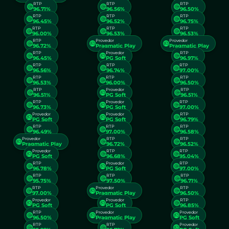
JOGAR
JOGAR
JOGAR
RTP
RTP
RTP
96.71%
96.56%
96.50%
JOGAR
JOGAR
JOGAR
RTP
RTP
RTP
96.45%
96.52%
96.75%
JOGAR
JOGAR
JOGAR
RTP
RTP
RTP
96.00%
96.53%
96.53%
JOGAR
JOGAR
JOGAR
RTP
Provedor
Provedor
96.72%
Pragmatic Play
Pragmatic Play
JOGAR
JOGAR
JOGAR
RTP
Provedor
RTP
96.45%
PG Soft
96.97%
JOGAR
JOGAR
JOGAR
RTP
RTP
RTP
96.56%
96.74%
97.00%
JOGAR
JOGAR
JOGAR
RTP
RTP
RTP
96.53%
96.00%
96.50%
JOGAR
JOGAR
JOGAR
RTP
Provedor
RTP
96.51%
PG Soft
96.51%
JOGAR
JOGAR
JOGAR
RTP
Provedor
RTP
96.73%
PG Soft
97.00%
JOGAR
JOGAR
JOGAR
Provedor
Provedor
RTP
PG Soft
PG Soft
96.79%
JOGAR
JOGAR
JOGAR
RTP
RTP
RTP
96.49%
97.00%
96.58%
JOGAR
JOGAR
JOGAR
Provedor
RTP
RTP
Pragmatic Play
96.72%
96.52%
JOGAR
JOGAR
JOGAR
Provedor
RTP
RTP
PG Soft
96.68%
95.04%
JOGAR
JOGAR
JOGAR
RTP
Provedor
RTP
96.78%
PG Soft
97.00%
JOGAR
JOGAR
JOGAR
RTP
RTP
RTP
95.75%
97.50%
96.71%
JOGAR
JOGAR
JOGAR
RTP
Provedor
RTP
97.00%
Pragmatic Play
96.50%
JOGAR
JOGAR
JOGAR
Provedor
Provedor
RTP
PG Soft
PG Soft
96.85%
JOGAR
JOGAR
JOGAR
RTP
Provedor
Provedor
96.50%
Pragmatic Play
PG Soft
JOGAR
JOGAR
JOGAR
RTP
RTP
Provedor