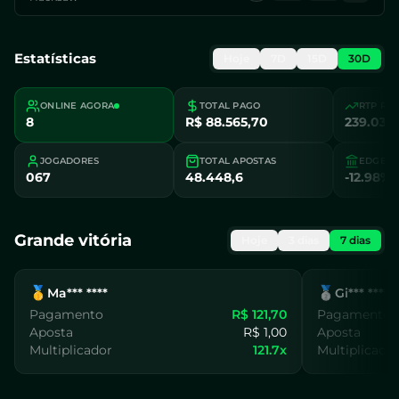
Marlin Masters: The Big Haul
é um jogo de cassino
Estatísticas
online disponível na
Vera Bet
, desenvolvido pelo
Hoje
7D
15D
30D
provedor
Hacksaw
. Com uma taxa de retorno ao
jogador (RTP) média de até
97%
, você pode jogar
ONLINE AGORA
TOTAL PAGO
RTP RE
agora mesmo e se divertir. Jogue com
8
R$ 88.565,70
239.03%
responsabilidade!
JOGADORES
TOTAL APOSTAS
EDGE D
Como jogar Marlin Masters: The Big Haul na Vera
067
48.448,6
-12.98%
Bet
Para começar a jogar
Marlin Masters: The Big Haul
,
basta ajustar o valor da aposta e iniciar a rodada. O
Grande vitória
Hoje
3 dias
7 dias
jogo é intuitivo e indicado tanto para iniciantes
quanto para jogadores experientes da Hacksaw.
🥇
🥈
Ma*** ****
Gi*** ****
Sobre o Marlin Masters: The Big Haul
Pagamento
R$ 121,70
Pagamento
O
Aposta
Marlin Masters: The Big Haul
é desenvolvido pela
R$ 1,00
Aposta
Multiplicador
121.7
x
Multiplicado
Hacksaw
e opera com tecnologia RNG (Random
Number Generator) certificada, garantindo resultados
aleatórios e independentes em cada rodada. Com RTP