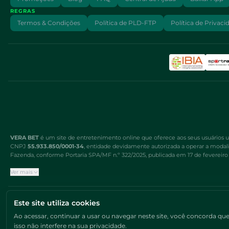
REGRAS
Termos & Condições
Política de PLD-FTP
Política de Privaci
VERA BET
é um site de entretenimento online que oferece aos seus usuários um
CNPJ
55.933.850/0001-34
, entidade devidamente autorizada a operar a modalid
Fazenda, conforme Portaria SPA/MF n.º 322/2025, publicada em 17 de fevereiro d
Ver mais
Ao acessar, continuar a usar ou navegar neste site, você concorda que podemos
interfere na sua privacidade.
O uso desta plataforma é proibido para
beneficiários de Bolsa Família e Ben
Este site utiliza cookies
Ao acessar, continuar a usar ou navegar neste site, você concorda q
isso não interfere na sua privacidade.