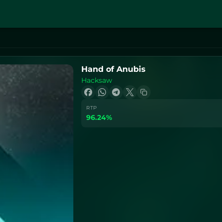
Hand of Anubis
Hacksaw
RTP
96.24%