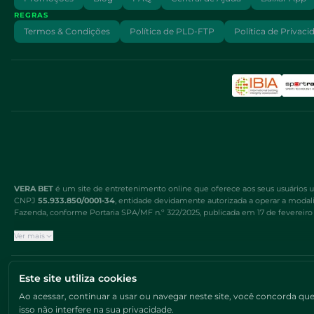
REGRAS
Termos & Condições
Política de PLD-FTP
Política de Privaci
VERA BET
é um site de entretenimento online que oferece aos seus usuários um
CNPJ
55.933.850/0001-34
, entidade devidamente autorizada a operar a modalid
Fazenda, conforme Portaria SPA/MF n.º 322/2025, publicada em 17 de fevereiro d
Ver mais
Ao acessar, continuar a usar ou navegar neste site, você concorda que podemos
interfere na sua privacidade.
O uso desta plataforma é proibido para
beneficiários de Bolsa Família e Ben
Este site utiliza cookies
Ao acessar, continuar a usar ou navegar neste site, você concorda q
isso não interfere na sua privacidade.