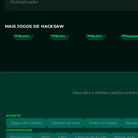
Multiplicador
96.41%
MAIS JOGOS DE HACKSAW
RTP
RTP
RTP
Provedor
96.34%
96.15%
96.22%
Hacksa
JOGAR
JOGAR
JOGAR
JOGAR
Descubra o melhor cassino online do
APOSTE
Jogos de Cassino
Cassino ao Vivo
Todos os Jogos
Aposta
COMUNIDADE
Promoções
Blog
FAQ
Central de Ajuda
Baixar App