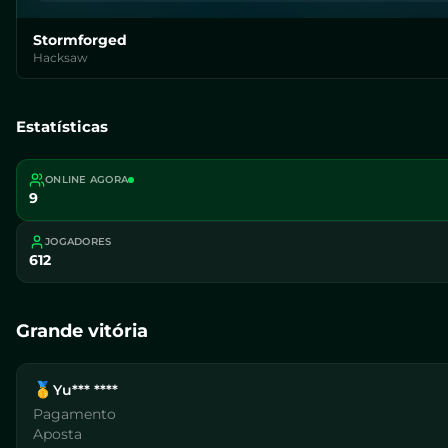
Stormforged
Hacksaw
Stormforged
é um jogo de cassino online disponível na
Ve
Estatísticas
jogar agora mesmo e se divertir. Jogue com responsabilid
Como jogar Stormforged na Vera Bet
ONLINE AGORA
Para começar a jogar
Stormforged
, basta ajustar o valor 
9
Hacksaw.
JOGADORES
Sobre o Stormforged
612
O
Stormforged
é desenvolvido pela
Hacksaw
e opera com 
rodada. Com RTP médio de
96.41%
, oferece uma boa relaçã
Grande vitória
Por que jogar Stormforged na Vera Bet
Na
Vera Bet
, você joga com total segurança, suporte rápid
🥇
Yu*** ****
Aposte com consciência!
Pagamento
Aposta
RTP