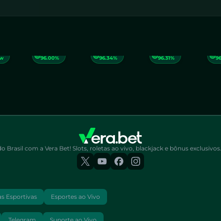
3.59%
RTP
RTP
RTP
RT
w
96.00%
96.34%
96.31%
9
JOGAR
JOGAR
JOGAR
JOG
 Brasil com a Vera Bet! Slots, roletas ao vivo, blackjack e bônus exclusiv
s Esportivas
Esportes ao Vivo
Telegram
Suporte ao Vivo