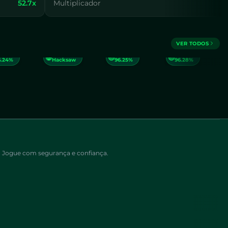
52.7
x
Multiplicador
VER TODOS
P
Provedor
RTP
RTP
6.24%
Hacksaw
96.25%
96.28%
AR
JOGAR
JOGAR
JOGAR
os. Jogue com segurança e confiança.