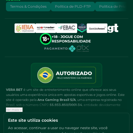
Termos & Condições
Política de PLD-FTP
Política de Privaci
+18 · JOGUE COM
RESPONSABILIDADE
PAGAMENTO
:
VERA BET
é um site de entretenimento online que oferece aos seus
usuários uma experiência única em apostas esportivas e jogos online. Este
site é operado pela
Ana Gaming Brasil S/A
, uma empresa registrada no
Brasil, sob o número CNPJ
55.933.850/0001-34
, entidade devidamente
Ver mais
autorizada a operar a modalidade lotérica de apostas de quota fixa no Brasil,
em temática desportiva e jogos online, conjuntamente, pela Secretaria de
Este site utiliza cookies
Prêmios e Apostas do Ministério da Fazenda, conforme Portaria SPA/MF
n.º 322/2025, publicada em 17 de fevereiro de 2025 no Diário Oficial da
CENTRAL DE JOGO RESPONSÁVEL
DENÚNCIAS
PRIVACIDADE
OUVIDORIA
Ao acessar, continuar a usar ou navegar neste site, você
República Federativa do Brasil.