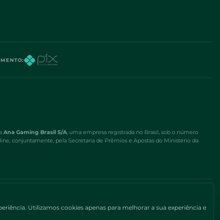
AMENTO
:
la
Ana Gaming Brasil S/A
, uma empresa registrada no Brasil, sob o número
line, conjuntamente, pela Secretaria de Prêmios e Apostas do Ministério da
so site. Utilizamos cookies apenas para melhorar a sua experiência e isso não
riência. Utilizamos cookies apenas para melhorar a sua experiência e