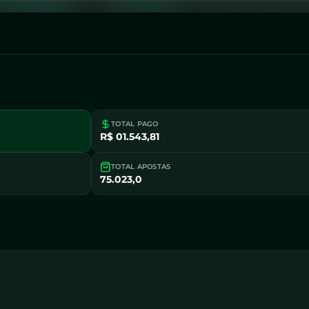
na
Vera Bet
, desenvolvido pelo provedor
Hacksaw
. Com uma tax
bilidade!
TOTAL PAGO
alor da aposta e iniciar a rodada. O jogo é intuitivo e indicado t
R$ 01.543,81
TOTAL APOSTAS
75.023,0
com tecnologia RNG (Random Number Generator) certificada, ga
 entre risco e retorno.
o e depósitos via Pix. A plataforma é licenciada, reúne dezenas 
Margem da casa