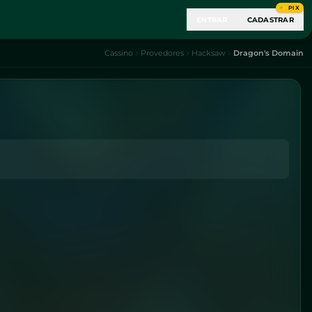
PIX
ENTRAR
CADASTRAR
Cassino
Provedores
Hacksaw
Dragon's Domain