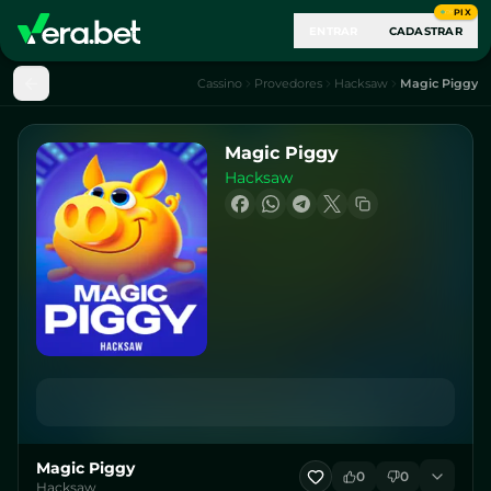
PIX
ENTRAR
CADASTRAR
Cassino
Provedores
Hacksaw
Magic Piggy
Magic Piggy
Hacksaw
Magic Piggy
0
0
Hacksaw