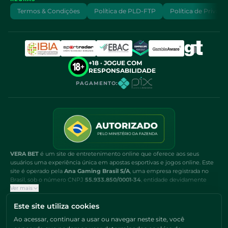
Termos & Condições
Política de PLD-FTP
Política de Privaci
+18 · JOGUE COM
RESPONSABILIDADE
PAGAMENTO
:
VERA BET
é um site de entretenimento online que oferece aos seus
usuários uma experiência única em apostas esportivas e jogos online. Este
site é operado pela
Ana Gaming Brasil S/A
, uma empresa registrada no
Brasil, sob o número CNPJ
55.933.850/0001-34
, entidade devidamente
Ver mais
autorizada a operar a modalidade lotérica de apostas de quota fixa no Brasil,
em temática desportiva e jogos online, conjuntamente, pela Secretaria de
Este site utiliza cookies
Prêmios e Apostas do Ministério da Fazenda, conforme Portaria SPA/MF
n.º 322/2025, publicada em 17 de fevereiro de 2025 no Diário Oficial da
CENTRAL DE JOGO RESPONSÁVEL
DENÚNCIAS
PRIVACIDADE
OUVIDORIA
Ao acessar, continuar a usar ou navegar neste site, você
República Federativa do Brasil.