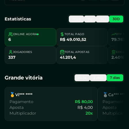
Magic Piggy
é um jogo de cassino online disponível
Estatísticas
na
Vera Bet
, desenvolvido pelo provedor
Hoje
7D
Hacksaw
15D
.
30D
Com uma taxa de retorno ao jogador (RTP) média de
até
97%
, você pode jogar agora mesmo e se divertir.
ONLINE AGORA
TOTAL PAGO
RTP RE
Jogue com responsabilidade!
6
R$ 49.010,52
79.76%
Como jogar Magic Piggy na Vera Bet
JOGADORES
TOTAL APOSTAS
EDGE D
337
Para começar a jogar
Magic Piggy
41.201,4
, basta ajustar o
2.40%
valor da aposta e iniciar a rodada. O jogo é intuitivo e
indicado tanto para iniciantes quanto para jogadores
experientes da Hacksaw.
Grande vitória
Hoje
3 dias
7 dias
Sobre o Magic Piggy
🥇
🥈
Vi*** ****
Ca*** ****
O
Magic Piggy
é desenvolvido pela
Hacksaw
e opera
com tecnologia RNG (Random Number Generator)
Pagamento
R$ 80,00
Pagamento
Aposta
R$ 4,00
Aposta
certificada, garantindo resultados aleatórios e
Multiplicador
20
x
Multiplicado
independentes em cada rodada. Com RTP médio de
97%
, oferece uma boa relação entre risco e retorno.