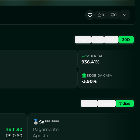
0
0
e retorno ao jogador (RTP) média de até
95.6%
, você pode
Hoje
7D
15D
30D
RTP REAL
o para iniciantes quanto para jogadores experientes da
936.41%
EDGE DA CASA
-3.90%
ntindo resultados aleatórios e independentes em cada
Hoje
3 dias
7 dias
 de outros títulos da Booming e promove o jogo responsável.
🥈
Sa*** ****
R$ 11,90
Pagamento
R$ 0,60
Aposta