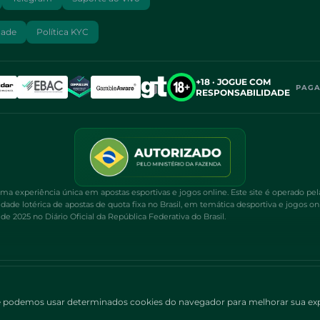
dade
Política KYC
+18 · JOGUE COM
PAG
RESPONSABILIDADE
a experiência única em apostas esportivas e jogos online. Este site é operado pe
ade lotérica de apostas de quota fixa no Brasil, em temática desportiva e jogos on
e 2025 no Diário Oficial da República Federativa do Brasil.
 usar determinados cookies do navegador para melhorar sua experiência ao usar nos
efício de Prestação Continuada (BPC).
CENTRAL DE JOGO RESPONSÁVEL
DENÚNCIAS
PRIVACIDADE
OUVIDORIA
ue podemos usar determinados cookies do navegador para melhorar sua expe
© 2026 Vera Bet. Todos os direitos reservados.