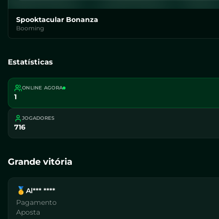
Spooktacular Bonanza
Booming
Spooktacular Bonanza
é um jogo de cassino online dispo
Estatísticas
você pode jogar agora mesmo e se divertir. Jogue com res
Como jogar Spooktacular Bonanza na Vera Bet
ONLINE AGORA
Para começar a jogar
Spooktacular Bonanza
, basta ajust
1
da Booming.
JOGADORES
Sobre o Spooktacular Bonanza
716
O
Spooktacular Bonanza
é desenvolvido pela
Booming
e 
cada rodada. Com RTP médio de
97%
, oferece uma boa rela
Grande vitória
Por que jogar Spooktacular Bonanza na Vera Bet
Na
Vera Bet
, você joga com total segurança, suporte rápid
🥇
Al*** ****
Aposte com consciência!
Pagamento
Aposta