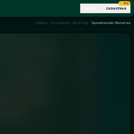
PIX
ENTRAR
CADASTRAR
Cassino
Provedores
Booming
Spooktacular Bonanza