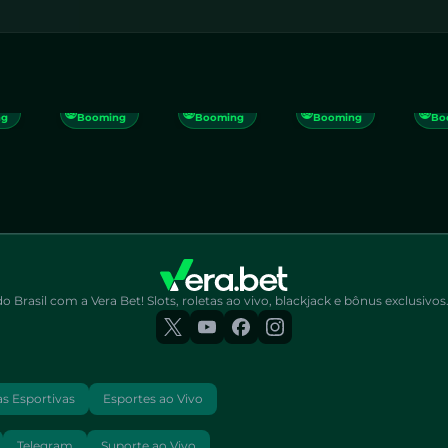
Provedor
Provedor
Provedor
Pro
ng
Booming
Booming
Booming
Bo
JOGAR
JOGAR
JOGAR
JOG
 Brasil com a Vera Bet! Slots, roletas ao vivo, blackjack e bônus exclusiv
s Esportivas
Esportes ao Vivo
Telegram
Suporte ao Vivo