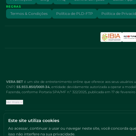
REGRAS
Termos & Condições
Política de PLD-FTP
Política de Privaci
VERA BET
é um site de entretenimento online que oferece aos seus usuários um
CNPJ
55.933.850/0001-34
, entidade devidamente autorizada a operar a modalid
Fazenda, conforme Portaria SPA/MF n.º 322/2025, publicada em 17 de fevereiro d
Ver mais
Ao acessar, continuar a usar ou navegar neste site, você concorda que podemos
interfere na sua privacidade.
O uso desta plataforma é proibido para
beneficiários de Bolsa Família e Ben
Este site utiliza cookies
Ao acessar, continuar a usar ou navegar neste site, você concorda q
isso não interfere na sua privacidade.