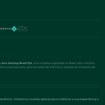
AMENTO
:
la
Ana Gaming Brasil S/A
, uma empresa registrada no Brasil, sob o número
line, conjuntamente, pela Secretaria de Prêmios e Apostas do Ministério da
so site. Utilizamos cookies apenas para melhorar a sua experiência e isso não
riência. Utilizamos cookies apenas para melhorar a sua experiência e