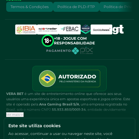
Termos & Condições
Política de PLD-FTP
Política de Privaci
+18 · JOGUE COM
RESPONSABILIDADE
PAGAMENTO
:
VERA BET
é um site de entretenimento online que oferece aos seus
usuários uma experiência única em apostas esportivas e jogos online. Este
site é operado pela
Ana Gaming Brasil S/A
, uma empresa registrada no
Brasil, sob o número CNPJ
55.933.850/0001-34
, entidade devidamente
Ver mais
autorizada a operar a modalidade lotérica de apostas de quota fixa no Brasil,
em temática desportiva e jogos online, conjuntamente, pela Secretaria de
Este site utiliza cookies
Prêmios e Apostas do Ministério da Fazenda, conforme Portaria SPA/MF
n.º 322/2025, publicada em 17 de fevereiro de 2025 no Diário Oficial da
CENTRAL DE JOGO RESPONSÁVEL
DENÚNCIAS
PRIVACIDADE
OUVIDORIA
Ao acessar, continuar a usar ou navegar neste site, você
República Federativa do Brasil.