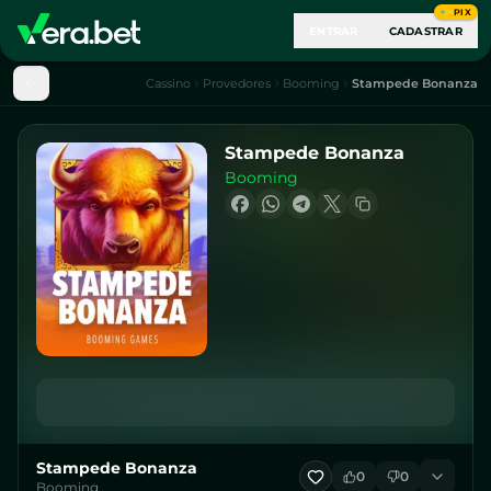
PIX
ENTRAR
CADASTRAR
Cassino
Provedores
Booming
Stampede Bonanza
Stampede Bonanza
Booming
Stampede Bonanza
0
0
Booming