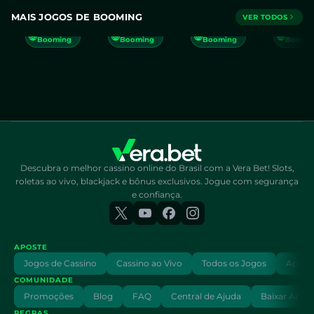
MAIS JOGOS DE BOOMING
VER TODOS
Por que jogar Stampede Bonanza na Vera Bet
Provedor
Provedor
Provedor
Provedor
Na
Booming
Vera Bet
, você joga com total segurança, suporte
Booming
Booming
Boomi
JOGAR
JOGAR
JOGAR
JOGAR
rápido e depósitos via Pix. A plataforma é licenciada,
reúne dezenas de outros títulos da Booming e
promove o jogo responsável. Aposte com consciência!
Descubra o melhor cassino online do Brasil com a Vera Bet! Slots,
roletas ao vivo, blackjack e bônus exclusivos. Jogue com segurança
e confiança.
APOSTE
Jogos de Cassino
Cassino ao Vivo
Todos os Jogos
Aposta
COMUNIDADE
Promoções
Blog
FAQ
Central de Ajuda
Baixar App
REGRAS