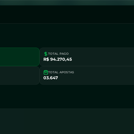
na
Vera Bet
, desenvolvido pelo provedor
Booming
. Com uma taxa
ade!
TOTAL PAGO
lor da aposta e iniciar a rodada. O jogo é intuitivo e indicado ta
R$ 94.270,45
TOTAL APOSTAS
03.647
com tecnologia RNG (Random Number Generator) certificada, ga
ntre risco e retorno.
o e depósitos via Pix. A plataforma é licenciada, reúne dezenas