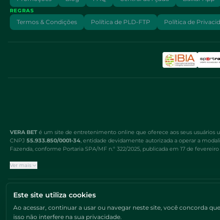
REGRAS
Termos & Condições
Política de PLD-FTP
Política de Privaci
VERA BET
é um site de entretenimento online que oferece aos seus usuários um
CNPJ
55.933.850/0001-34
, entidade devidamente autorizada a operar a modalid
Fazenda, conforme Portaria SPA/MF n.º 322/2025, publicada em 17 de fevereiro d
Ver mais
Ao acessar, continuar a usar ou navegar neste site, você concorda que podemos
interfere na sua privacidade.
O uso desta plataforma é proibido para
beneficiários de Bolsa Família e Ben
Este site utiliza cookies
Ao acessar, continuar a usar ou navegar neste site, você concorda q
isso não interfere na sua privacidade.