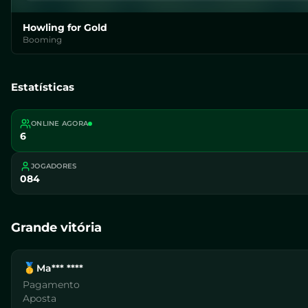
Howling for Gold
Booming
Howling for Gold
é um jogo de cassino online disponível 
Estatísticas
jogar agora mesmo e se divertir. Jogue com responsabilid
Como jogar Howling for Gold na Vera Bet
ONLINE AGORA
Para começar a jogar
Howling for Gold
, basta ajustar o va
6
Booming.
JOGADORES
Sobre o Howling for Gold
084
O
Howling for Gold
é desenvolvido pela
Booming
e opera 
rodada. Com RTP médio de
97%
, oferece uma boa relação e
Grande vitória
Por que jogar Howling for Gold na Vera Bet
Na
Vera Bet
, você joga com total segurança, suporte rápid
🥇
Ma*** ****
Aposte com consciência!
Pagamento
Aposta