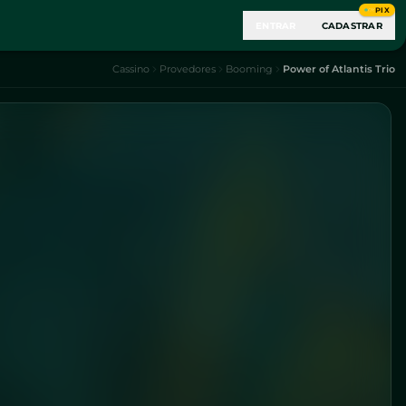
PIX
ENTRAR
CADASTRAR
Cassino
Provedores
Booming
Power of Atlantis Trio