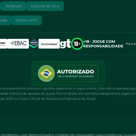
Telegram
Suporte ao Vivo
dade
Política KYC
+18 · JOGUE COM
PAG
RESPONSABILIDADE
a experiência única em apostas esportivas e jogos online. Este site é operado pe
ade lotérica de apostas de quota fixa no Brasil, em temática desportiva e jogos on
e 2025 no Diário Oficial da República Federativa do Brasil.
 usar determinados cookies do navegador para melhorar sua experiência ao usar nos
efício de Prestação Continuada (BPC).
CENTRAL DE JOGO RESPONSÁVEL
DENÚNCIAS
PRIVACIDADE
OUVIDORIA
ue podemos usar determinados cookies do navegador para melhorar sua expe