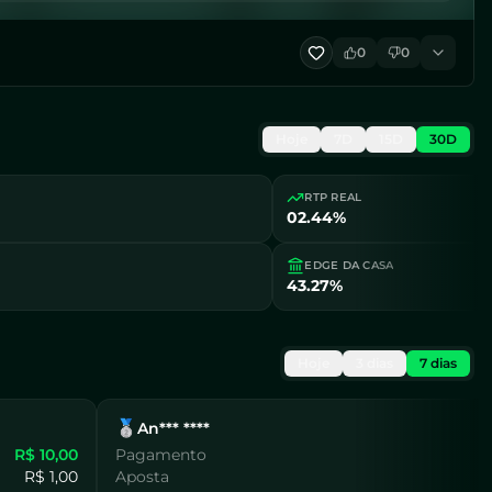
0
0
 taxa de retorno ao jogador (RTP) média de até
97%
, você
Hoje
7D
15D
30D
RTP REAL
do tanto para iniciantes quanto para jogadores experientes da
02.44%
EDGE DA CASA
43.27%
a, garantindo resultados aleatórios e independentes em
Hoje
3 dias
7 dias
 de outros títulos da Booming e promove o jogo responsável.
🥈
An*** ****
R$ 10,00
Pagamento
R$ 1,00
Aposta