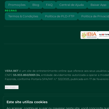
Promoções
Blog
FAQ
Central de Ajuda
Baixar App
REGRAS
Termos & Condições
Política de PLD-FTP
Política de Privaci
VERA BET
é um site de entretenimento online que oferece aos seus usuários um
CNPJ
55.933.850/0001-34
, entidade devidamente autorizada a operar a modalid
Fazenda, conforme Portaria SPA/MF n.º 322/2025, publicada em 17 de fevereiro d
Ver mais
Ao acessar, continuar a usar ou navegar neste site, você concorda que podemos
interfere na sua privacidade.
O uso desta plataforma é proibido para
beneficiários de Bolsa Família e Ben
Este site utiliza cookies
Ao acessar, continuar a usar ou navegar neste site, você concorda q