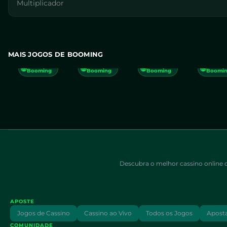
Multiplicador
MAIS JOGOS DE BOOMING
Provedor
Provedor
Provedor
Provedor
Booming
Booming
Booming
Boomi
JOGAR
JOGAR
JOGAR
JOGAR
Descubra o melhor cassino online do
APOSTE
Jogos de Cassino
Cassino ao Vivo
Todos os Jogos
Aposta
COMUNIDADE