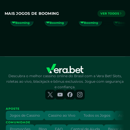
Por que jogar Legendary Diamonds na Vera Bet
MAIS JOGOS DE BOOMING
VER TODOS
Na
Vera Bet
, você joga com total segurança, suporte
Provedor
Provedor
Provedor
Provedor
rápido e depósitos via Pix. A plataforma é licenciada,
Booming
Booming
Booming
Boomi
JOGAR
JOGAR
JOGAR
JOGAR
reúne dezenas de outros títulos da Booming e
promove o jogo responsável. Aposte com consciência!
RTP
Margem da casa
95.6 %
4.40%
Descubra o melhor cassino online do Brasil com a Vera Bet! Slots,
roletas ao vivo, blackjack e bônus exclusivos. Jogue com segurança
e confiança.
APOSTE
Jogos de Cassino
Cassino ao Vivo
Todos os Jogos
Aposta
COMUNIDADE
Promoções
Blog
FAQ
Central de Ajuda
Baixar App