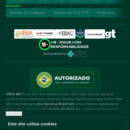
REGRAS
Termos & Condições
Política de PLD-FTP
Política de Privaci
+18 · JOGUE COM
RESPONSABILIDADE
PAGAMENTO
:
VERA BET
é um site de entretenimento online que oferece aos seus
usuários uma experiência única em apostas esportivas e jogos online. Este
site é operado pela
Ana Gaming Brasil S/A
, uma empresa registrada no
Brasil, sob o número CNPJ
55.933.850/0001-34
, entidade devidamente
Ver mais
autorizada a operar a modalidade lotérica de apostas de quota fixa no Brasil,
em temática desportiva e jogos online, conjuntamente, pela Secretaria de
Este site utiliza cookies
Prêmios e Apostas do Ministério da Fazenda, conforme Portaria SPA/MF
n.º 322/2025, publicada em 17 de fevereiro de 2025 no Diário Oficial da
CENTRAL DE JOGO RESPONSÁVEL
DENÚNCIAS
PRIVACIDADE
OUVIDORIA