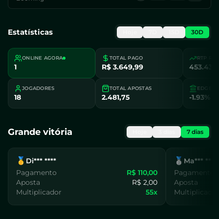
Greek Legends
é um jogo de cassino online
Estatísticas
disponível na
Vera Bet
, desenvolvido pelo provedor
Hoje
7D
15D
30D
Booming
. Com uma taxa de retorno ao jogador (RTP)
média de até
97%
, você pode jogar agora mesmo e se
ONLINE AGORA
TOTAL PAGO
RTP RE
divertir. Jogue com responsabilidade!
1
R$ 3.649,99
453.43%
Como jogar Greek Legends na Vera Bet
JOGADORES
TOTAL APOSTAS
EDGE D
18
Para começar a jogar
Greek Legends
2.481,75
, basta ajustar o
-1.93%
valor da aposta e iniciar a rodada. O jogo é intuitivo e
indicado tanto para iniciantes quanto para jogadores
experientes da Booming.
Grande vitória
Hoje
3 dias
7 dias
Sobre o Greek Legends
🥇
🥈
Di*** ****
Ma*** ****
O
Greek Legends
é desenvolvido pela
Booming
e
opera com tecnologia RNG (Random Number
Pagamento
R$ 110,00
Pagamento
Aposta
R$ 2,00
Aposta
Generator) certificada, garantindo resultados
Multiplicador
55
x
Multiplicado
aleatórios e independentes em cada rodada. Com RTP
médio de
97%
, oferece uma boa relação entre risco e
retorno.