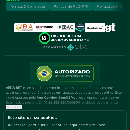
Termos & Condições
Política de PLD-FTP
Política de Privaci
+18 · JOGUE COM
RESPONSABILIDADE
PAGAMENTO
:
VERA BET
é um site de entretenimento online que oferece aos seus
usuários uma experiência única em apostas esportivas e jogos online. Este
site é operado pela
Ana Gaming Brasil S/A
, uma empresa registrada no
Brasil, sob o número CNPJ
55.933.850/0001-34
, entidade devidamente
Ver mais
autorizada a operar a modalidade lotérica de apostas de quota fixa no Brasil,
em temática desportiva e jogos online, conjuntamente, pela Secretaria de
Este site utiliza cookies
Prêmios e Apostas do Ministério da Fazenda, conforme Portaria SPA/MF
n.º 322/2025, publicada em 17 de fevereiro de 2025 no Diário Oficial da
CENTRAL DE JOGO RESPONSÁVEL
DENÚNCIAS
PRIVACIDADE
OUVIDORIA
Ao acessar, continuar a usar ou navegar neste site, você
República Federativa do Brasil.