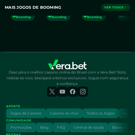
garantindo resultados aleatórios e independentes em
MAIS JOGOS DE BOOMING
VER TODOS
cada rodada. Com RTP médio de
97%
, oferece uma
Provedor
Provedor
Provedor
Provedor
boa relação entre risco e retorno.
Booming
Booming
Booming
Boomi
JOGAR
JOGAR
JOGAR
JOGAR
Por que jogar Buffalo Hold and Win Extreme 10,000
na Vera Bet
Na
Vera Bet
, você joga com total segurança, suporte
rápido e depósitos via Pix. A plataforma é licenciada,
reúne dezenas de outros títulos da Booming e
promove o jogo responsável. Aposte com consciência!
Descubra o melhor cassino online do Brasil com a Vera Bet! Slots,
roletas ao vivo, blackjack e bônus exclusivos. Jogue com segurança
e confiança.
APOSTE
Jogos de Cassino
Cassino ao Vivo
Todos os Jogos
Aposta
COMUNIDADE
Promoções
Blog
FAQ
Central de Ajuda
Baixar App
REGRAS