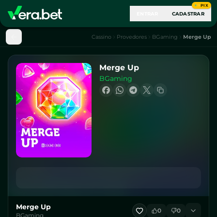
PIX
ENTRAR
CADASTRAR
Cassino
Provedores
BGaming
Merge Up
Merge Up
BGaming
Merge Up
0
0
BGaming