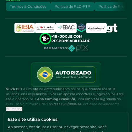
Termos & Condições
Política de PLD-FTP
Política de Privaci
+18 · JOGUE COM
RESPONSABILIDADE
PAGAMENTO
:
VERA BET
é um site de entretenimento online que oferece aos seus
usuários uma experiência única em apostas esportivas e jogos online. Este
site é operado pela
Ana Gaming Brasil S/A
, uma empresa registrada no
Brasil, sob o número CNPJ
55.933.850/0001-34
, entidade devidamente
Ver mais
autorizada a operar a modalidade lotérica de apostas de quota fixa no Brasil,
em temática desportiva e jogos online, conjuntamente, pela Secretaria de
Este site utiliza cookies
Prêmios e Apostas do Ministério da Fazenda, conforme Portaria SPA/MF
n.º 322/2025, publicada em 17 de fevereiro de 2025 no Diário Oficial da
CENTRAL DE JOGO RESPONSÁVEL
DENÚNCIAS
PRIVACIDADE
OUVIDORIA
Ao acessar, continuar a usar ou navegar neste site, você
República Federativa do Brasil.