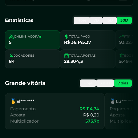
Blood Diamond
é um jogo de cassino online
Estatísticas
disponível na
Vera Bet
, desenvolvido pelo provedor
Hoje
7D
15D
30D
No Limit City
. Com uma taxa de retorno ao jogador
(RTP) média de até
96.14%
, você pode jogar agora
ONLINE AGORA
TOTAL PAGO
RTP RE
mesmo e se divertir. Jogue com responsabilidade!
5
R$ 36.145,37
93.22%
Como jogar Blood Diamond na Vera Bet
JOGADORES
TOTAL APOSTAS
EDGE D
84
Para começar a jogar
Blood Diamond
28.304,3
, basta ajustar o
5.49%
valor da aposta e iniciar a rodada. O jogo é intuitivo e
indicado tanto para iniciantes quanto para jogadores
experientes da No Limit City.
Grande vitória
Hoje
3 dias
7 dias
Sobre o Blood Diamond
🥇
🥈
El*** ****
Lu*** ****
O
Blood Diamond
é desenvolvido pela
No Limit City
e
opera com tecnologia RNG (Random Number
Pagamento
R$ 114,74
Pagamento
Aposta
R$ 0,20
Aposta
Generator) certificada, garantindo resultados
Multiplicador
573.7
x
Multiplicado
aleatórios e independentes em cada rodada. Com RTP
médio de
96.14%
, oferece uma boa relação entre risco
e retorno.