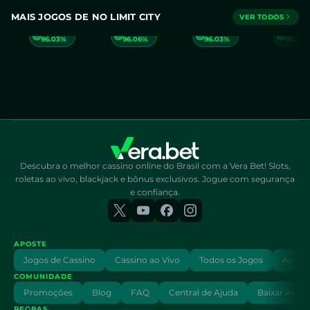
MAIS JOGOS DE NO LIMIT CITY
VER TODOS
Por que jogar Brute Force na Vera Bet
RTP
RTP
RTP
RTP
Na
Vera Bet
96.03%
, você joga com total segurança, suporte
96.06%
96.03%
96.04
JOGAR
JOGAR
JOGAR
JOGAR
rápido e depósitos via Pix. A plataforma é licenciada,
reúne dezenas de outros títulos da No Limit City e
promove o jogo responsável. Aposte com consciência!
RTP
Margem da casa
96.08%
3.92%
Descubra o melhor cassino online do Brasil com a Vera Bet! Slots,
roletas ao vivo, blackjack e bônus exclusivos. Jogue com segurança
e confiança.
APOSTE
Jogos de Cassino
Cassino ao Vivo
Todos os Jogos
Aposta
COMUNIDADE
Promoções
Blog
FAQ
Central de Ajuda
Baixar App
REGRAS